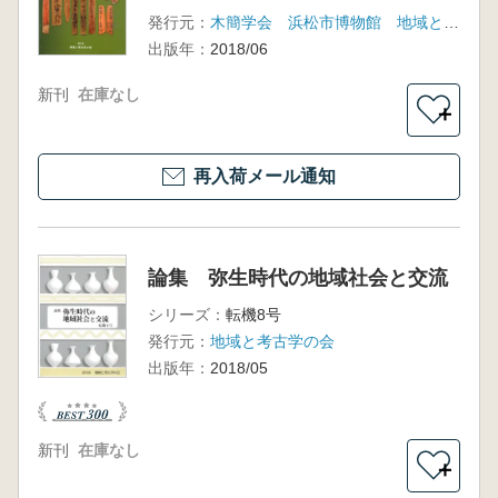
発行元：
木簡学会 浜松市博物館 地域と考古学の会
出版年：
2018/06
新刊
在庫なし
＋
再入荷メール通知
論集 弥生時代の地域社会と交流
シリーズ：
転機8号
発行元：
地域と考古学の会
出版年：
2018/05
新刊
在庫なし
＋