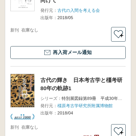
向けて
発行元：
古代の入間を考える会
出版年：
2018/05
新刊
在庫なし
＋
再入荷メール通知
古代の輝き 日本考古学と橿考研
80年の軌跡1
シリーズ：
特別展図録第89冊 平成30年度春季特別展
発行元：
橿原考古学研究所附属博物館
出版年：
2018/04
新刊
在庫なし
＋