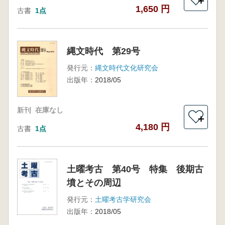
＋
1,650 円
古書
1点
縄文時代 第29号
発行元：
縄文時代文化研究会
出版年：
2018/05
新刊
在庫なし
＋
4,180 円
古書
1点
土曜考古 第40号 特集 後期古
墳とその周辺
発行元：
土曜考古学研究会
出版年：
2018/05