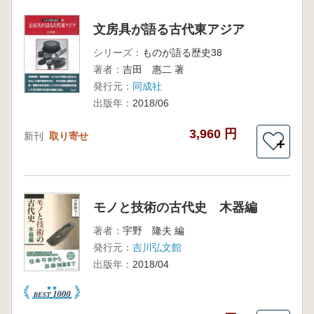
文房具が語る古代東アジア
シリーズ：
ものが語る歴史38
著者：
吉田 惠二 著
発行元：
同成社
出版年：
2018/06
3,960 円
新刊
取り寄せ
＋
モノと技術の古代史 木器編
著者：
宇野 隆夫 編
発行元：
吉川弘文館
出版年：
2018/04