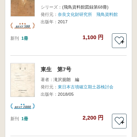
シリーズ：
(飛鳥資料館図録第68冊)
発行元：
奈良文化財研究所 飛鳥資料館
出版年：
2017
1,100 円
新刊
1冊
＋
東生 第7号
著者：
滝沢規朗 編
発行元：
東日本古墳確立期土器検討会
出版年：
2018/05
2,200 円
新刊
1冊
＋