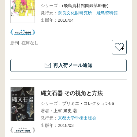
シリーズ：
(飛鳥資料館図録第69冊)
発行元：
奈良文化財研究所 飛鳥資料館
出版年：
2018/04
新刊
在庫なし
＋
再入荷メール通知
縄文石器 その視角と方法
シリーズ：
プリミエ・コレクション86
著者：
上峯 篤史 著
発行元：
京都大学学術出版会
出版年：
2018/03