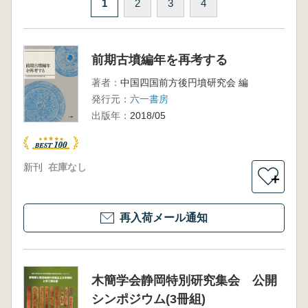
1
2
3
4
前期古墳編年を再考する
著者：
中国四国前方後円墳研究会 編
発行元：
六一書房
出版年：
2018/05
新刊
在庫なし
＋
再入荷メール通知
木簡学会静岡特別研究集会 公開
シンポジウム(3冊組)