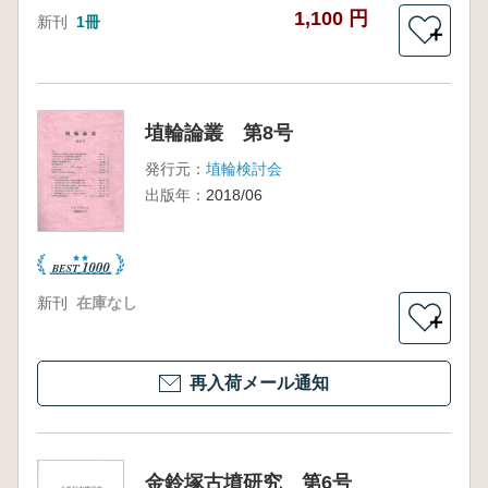
1,100 円
新刊
1冊
＋
埴輪論叢 第8号
発行元：
埴輪検討会
出版年：
2018/06
新刊
在庫なし
＋
再入荷メール通知
金鈴塚古墳研究 第6号