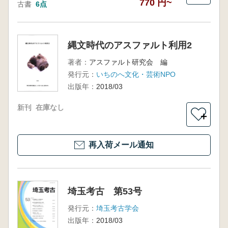
770 円~
古書
6点
縄文時代のアスファルト利用2
著者：
アスファルト研究会 編
発行元：
いちのへ文化・芸術NPO
出版年：
2018/03
新刊
在庫なし
＋
再入荷メール通知
埼玉考古 第53号
発行元：
埼玉考古学会
出版年：
2018/03