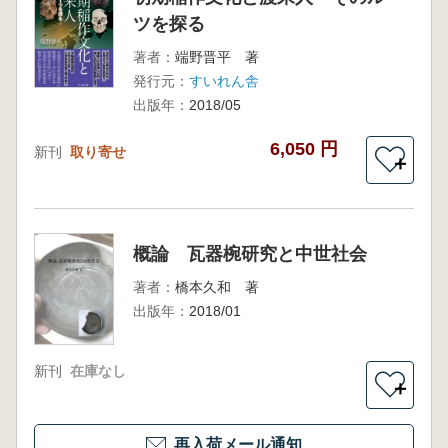
ツを探る
著者：
端野晋平 著
発行元：
すいれん舎
出版年：
2018/05
6,050 円
新刊
取り寄せ
＋
概論 瓦器椀研究と中世社会
著者：
橋本久和 著
出版年：
2018/01
新刊
在庫なし
＋
再入荷メール通知