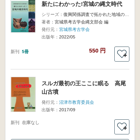
新たにわかった!宮城の縄文時代
シリーズ：
復興関係調査で拓かれた地域の歴史3
著者：
宮城県考古学会縄文部会 編
発行元：
宮城県考古学会
出版年：
2022/05
550 円
新刊
5冊
＋
スルガ最初の王ここに眠る 高尾
山古墳
発行元：
沼津市教育委員会
出版年：
2017/09
新刊
在庫なし
＋