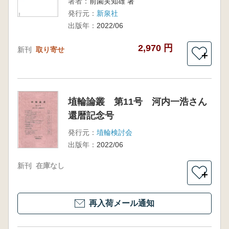
著者：
前園実知雄 著
発行元：
新泉社
出版年：
2022/06
2,970 円
新刊
取り寄せ
＋
埴輪論叢 第11号 河内一浩さん
還暦記念号
発行元：
埴輪検討会
出版年：
2022/06
新刊
在庫なし
＋
再入荷メール通知