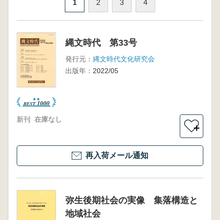
1
2
3
4
縄文時代 第33号
発行元：
縄文時代文化研究会
出版年：
2022/05
新刊
在庫なし
＋
再入荷メール通知
弥生後期社会の実像 集落構造と
地域社会