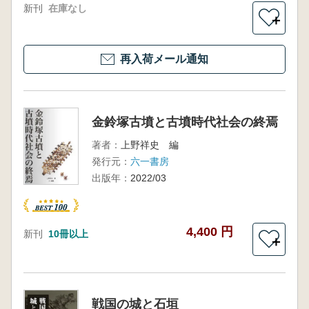
新刊
在庫なし
＋
再入荷メール通知
金鈴塚古墳と古墳時代社会の終焉
著者：
上野祥史 編
発行元：
六一書房
出版年：
2022/03
4,400 円
新刊
10冊以上
＋
戦国の城と石垣