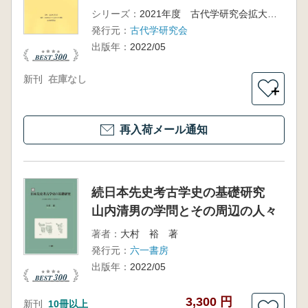
シリーズ：
2021年度 古代学研究会拡大例会・シンポジウム
発行元：
古代学研究会
出版年：
2022/05
新刊
在庫なし
＋
再入荷メール通知
続日本先史考古学史の基礎研究
山内清男の学問とその周辺の人々
著者：
大村 裕 著
発行元：
六一書房
出版年：
2022/05
3,300 円
新刊
10冊以上