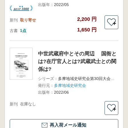
出版年：
2022/05
2,200 円
新刊
取り寄せ
＋
1,650 円
古書
1点
中世武蔵府中とその周辺 国衙と
は?在庁官人とは?武蔵武士との関
係は?
シリーズ：
多摩地域史研究会第30回大会 発表要旨
発行元：
多摩地域史研究会
出版年：
2022/06
新刊
在庫なし
＋
再入荷メール通知