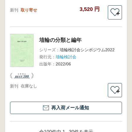
3,520 円
新刊
取り寄せ
＋
埴輪の分類と編年
シリーズ：
埴輪検討会シンポジウム2022
発行元：
埴輪検討会
出版年：
2022/06
新刊
在庫なし
＋
再入荷メール通知
全100件中 1 - 30件を表示