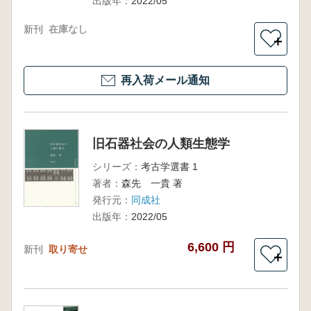
出版年：
2022/05
新刊
在庫なし
＋
再入荷メール通知
旧石器社会の人類生態学
シリーズ：
考古学選書 1
著者：
森先 一貴 著
発行元：
同成社
出版年：
2022/05
6,600 円
新刊
取り寄せ
＋