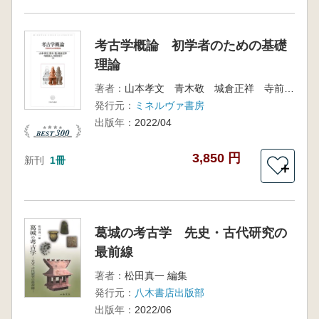
考古学概論 初学者のための基礎
理論
著者：
山本孝文 青木敬 城倉正祥 寺前直人 浜田晋介 著
発行元：
ミネルヴァ書房
出版年：
2022/04
3,850 円
新刊
1冊
＋
葛城の考古学 先史・古代研究の
最前線
著者：
松田真一 編集
発行元：
八木書店出版部
出版年：
2022/06