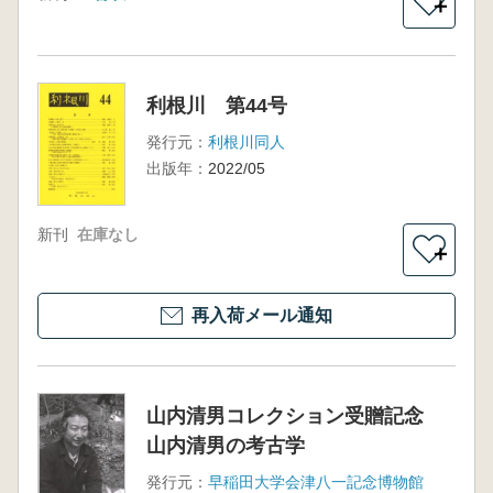
＋
利根川 第44号
発行元：
利根川同人
出版年：
2022/05
新刊
在庫なし
＋
再入荷メール通知
山内清男コレクション受贈記念
山内清男の考古学
発行元：
早稲田大学会津八一記念博物館