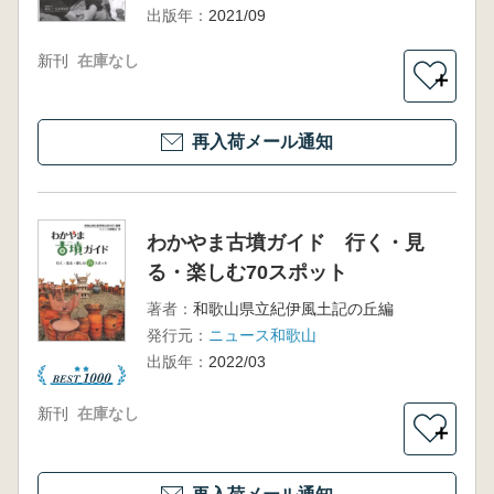
出版年：
2021/09
新刊
在庫なし
＋
再入荷メール通知
わかやま古墳ガイド 行く・見
る・楽しむ70スポット
著者：
和歌山県立紀伊風土記の丘編
発行元：
ニュース和歌山
出版年：
2022/03
新刊
在庫なし
＋