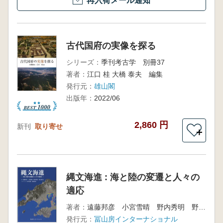
再入荷メール通知
古代国府の実像を探る
シリーズ：
季刊考古学 別冊37
著者：
江口 桂 大橋 泰夫 編集
発行元：
雄山閣
出版年：
2022/06
2,860 円
新刊
取り寄せ
＋
縄文海進 : 海と陸の変遷と人々の
適応
著者：
遠藤邦彦 小宮雪晴 野内秀明 野口真利江 著
発行元：
冨山房インターナショナル