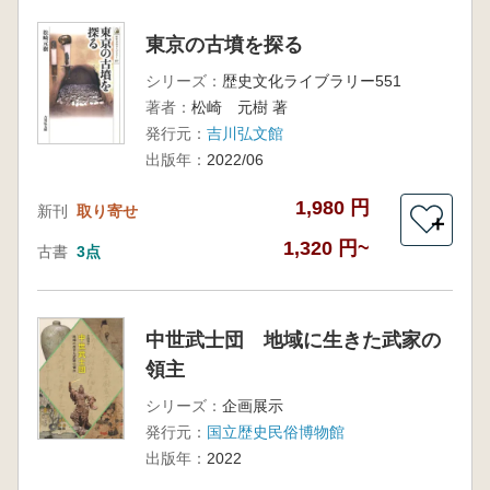
東京の古墳を探る
シリーズ：
歴史文化ライブラリー551
著者：
松崎 元樹 著
発行元：
吉川弘文館
出版年：
2022/06
1,980 円
新刊
取り寄せ
＋
1,320 円~
古書
3点
中世武士団 地域に生きた武家の
領主
シリーズ：
企画展示
発行元：
国立歴史民俗博物館
出版年：
2022