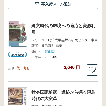
再入荷メール通知
縄文時代の環境への適応と資源利
用
シリーズ：
明治大学黒耀石研究センター叢書
著者：
栗島義明 編集
発行元：
雄山閣
出版年：
2022/05
2,640 円
新刊
取り寄せ
＋
律令国家前夜 遺跡から探る飛鳥
時代の大変革