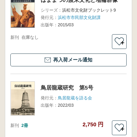
シリーズ：
浜松市文化財ブックレット9
発行元：
浜松市市民部文化財課
出版年：
2015/03
新刊
在庫なし
＋
再入荷メール通知
鳥居龍蔵研究 第5号
発行元：
鳥居龍蔵を語る会
出版年：
2022/03
2,750 円
新刊
2冊
＋