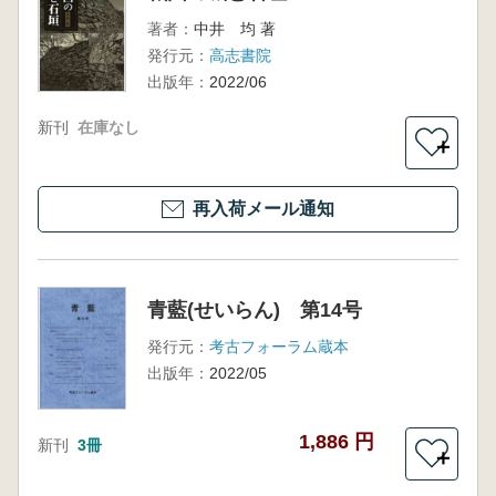
著者：
中井 均 著
発行元：
高志書院
出版年：
2022/06
新刊
在庫なし
＋
再入荷メール通知
青藍(せいらん) 第14号
発行元：
考古フォーラム蔵本
出版年：
2022/05
1,886 円
新刊
3冊
＋