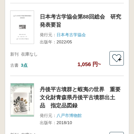
日本考古学協会第88回総会 研究
発表要旨
発行元：
日本考古学協会
出版年：
2022/05
新刊
在庫なし
＋
1,056 円~
古書
3点
丹後平古墳群と蝦夷の世界 重要
文化財青森県丹後平古墳群出土
品 指定品図録
発行元：
八戸市博物館
出版年：
2018/10