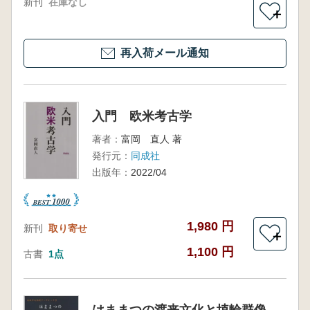
新刊
在庫なし
＋
再入荷メール通知
入門 欧米考古学
著者：
富岡 直人 著
発行元：
同成社
出版年：
2022/04
1,980 円
新刊
取り寄せ
＋
1,100 円
古書
1点
はままつの渡来文化と埴輪群像