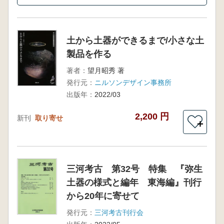
土から土器ができるまで/小さな土
製品を作る
著者：
望月昭秀 著
発行元：
ニルソンデザイン事務所
出版年：
2022/03
2,200 円
新刊
取り寄せ
＋
三河考古 第32号 特集 『弥生
土器の様式と編年 東海編』刊行
から20年に寄せて
発行元：
三河考古刊行会